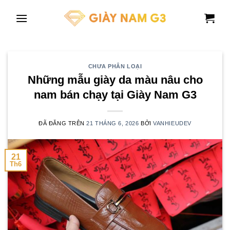
Chuyển
đến
nội
dung
CHƯA PHÂN LOẠI
Những mẫu giày da màu nâu cho
nam bán chạy tại Giày Nam G3
ĐÃ ĐĂNG TRÊN
21 THÁNG 6, 2026
BỞI
VANHIEUDEV
21
Th6