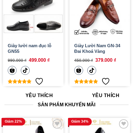
YÊU THÍCH
YÊU THÍCH
Giày lười nam đục lỗ
Giày Lười Nam GN-34
GN55
Đai Khoá Vàng
Giá
Giá
Giá
Giá
499.000
₫
379.000
₫
990.000
₫
450.000
₫
gốc
hiện
gốc
hiện
là:
tại
là:
tại
990.000 ₫.
là:
450.000 ₫.
là:
499.000 ₫.
379.000
5
out of 5
5
out of 5
YÊU THÍCH
YÊU THÍCH
SẢN PHẨM KHUYẾN MÃI
Giảm 22%
Giảm 34%