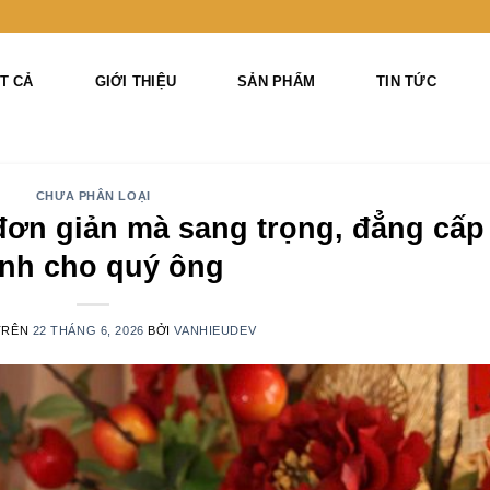
T CẢ
GIỚI THIỆU
SẢN PHẨM
TIN TỨC
CHƯA PHÂN LOẠI
đơn giản mà sang trọng, đẳng cấp
nh cho quý ông
TRÊN
22 THÁNG 6, 2026
BỞI
VANHIEUDEV