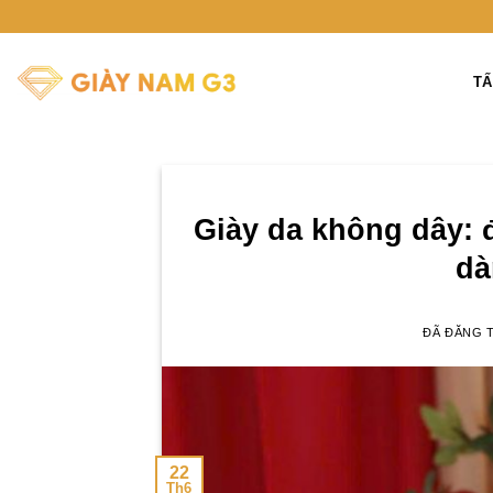
Chuyển
đến
nội
TẤ
dung
Giày da không dây: 
dà
ĐÃ ĐĂNG 
22
Th6