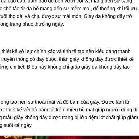
ệu da cao cấp, đảm bảo độ bền vượt trội và mang đến sự sang
 chế tác từ da bò mang đến sự mềm mại, độ thoáng khí tối ưu.
, tuổi thọ dài và chịu được sự mài mòn. Giày da không dây trở
rong trang phục thường ngày.
hiết kế với sự chính xác và tinh tế tạo nên kiểu dáng thanh
 truyền thống có dây buộc, thân giày không dây được thiết kế
ừng chi tiết. Điều này không chỉ giúp giày da không dây tạo
ọng tạo nên sự thoải mái và độ bám của giày. Được làm từ
ợc thiết kế với độ bám tốt trên nhiều bề mặt giúp người dùng di
 mẫu giày không dây được trang bị lớp đệm lót chất giúp giảm
g suốt cả ngày.