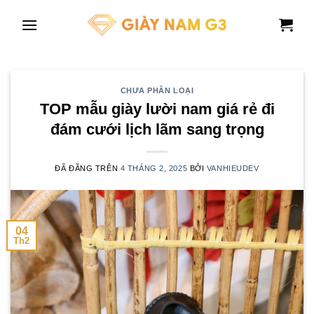
Chuyển
đến
nội
dung
CHƯA PHÂN LOẠI
TOP mẫu giày lười nam giá rẻ đi
đám cưới lịch lãm sang trọng
ĐÃ ĐĂNG TRÊN
4 THÁNG 2, 2025
BỞI
VANHIEUDEV
04
Th2