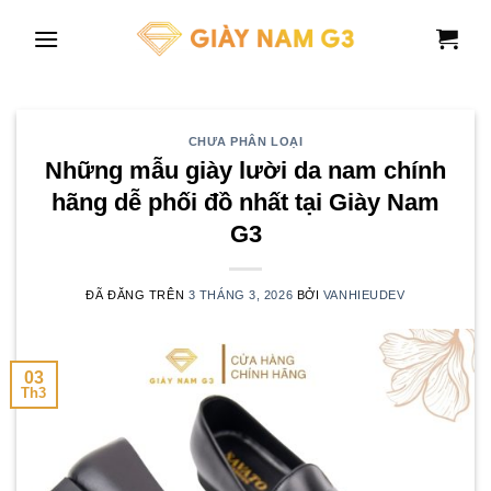
Chuyển
đến
nội
dung
CHƯA PHÂN LOẠI
Những mẫu giày lười da nam chính
hãng dễ phối đồ nhất tại Giày Nam
G3
ĐÃ ĐĂNG TRÊN
3 THÁNG 3, 2026
BỞI
VANHIEUDEV
03
Th3