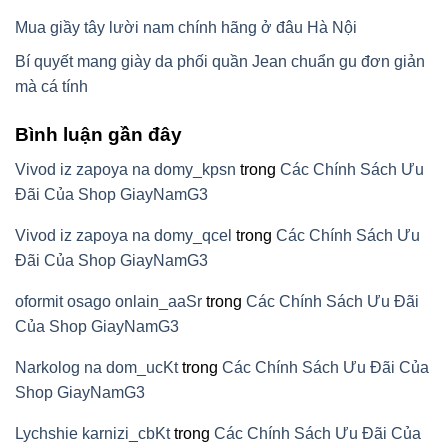
Mua giầy tây lười nam chính hãng ở đâu Hà Nội
Bí quyết mang giày da phối quần Jean chuẩn gu đơn giản
mà cá tính
Bình luận gần đây
Vivod iz zapoya na domy_kpsn
trong
Các Chính Sách Ưu
Đãi Của Shop GiayNamG3
Vivod iz zapoya na domy_qcel
trong
Các Chính Sách Ưu
Đãi Của Shop GiayNamG3
oformit osago onlain_aaSr
trong
Các Chính Sách Ưu Đãi
Của Shop GiayNamG3
Narkolog na dom_ucKt
trong
Các Chính Sách Ưu Đãi Của
Shop GiayNamG3
Lychshie karnizi_cbKt
trong
Các Chính Sách Ưu Đãi Của