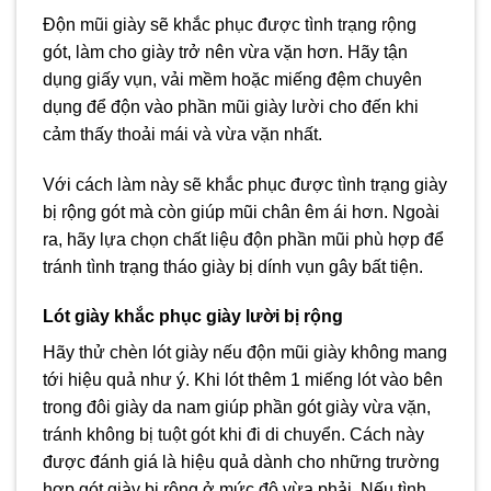
Độn mũi giày sẽ khắc phục được tình trạng rộng
gót, làm cho giày trở nên vừa vặn hơn. Hãy tận
dụng giấy vụn, vải mềm hoặc miếng đệm chuyên
dụng để độn vào phần mũi giày lười cho đến khi
cảm thấy thoải mái và vừa vặn nhất.
Với cách làm này sẽ khắc phục được tình trạng giày
bị rộng gót mà còn giúp mũi chân êm ái hơn. Ngoài
ra, hãy lựa chọn chất liệu độn phần mũi phù hợp để
tránh tình trạng tháo giày bị dính vụn gây bất tiện.
Lót giày khắc phục giày lười bị rộng
Hãy thử chèn lót giày nếu độn mũi giày không mang
tới hiệu quả như ý. Khi lót thêm 1 miếng lót vào bên
trong đôi giày da nam giúp phần gót giày vừa vặn,
tránh không bị tuột gót khi đi di chuyển. Cách này
được đánh giá là hiệu quả dành cho những trường
hợp gót giày bị rộng ở mức độ vừa phải. Nếu tình