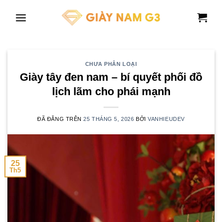
Chuyển
đến
nội
dung
CHƯA PHÂN LOẠI
Giày tây đen nam – bí quyết phối đồ
lịch lãm cho phái mạnh
ĐÃ ĐĂNG TRÊN
25 THÁNG 5, 2026
BỞI
VANHIEUDEV
25
Th5