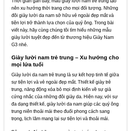
Thời gian gần đây, mẫu giày lười nam trẻ trung tạo
nên xu hướng thời trang cho mọi đối tượng. Những
đôi giày lười da nam sở hữu vẻ ngoài đẹp mắt và
tiện lợi trở thành lựa chọn của quý ông. Trong bài
viết này, hãy cùng chúng tôi tìm hiểu những mẫu
giày lười tuyệt đẹp đến từ thương hiệu Giày Nam
G3 nhé.
Giày lười nam trẻ trung – Xu hướng cho
mọi lứa tuổi
Giày lười da nam trẻ trung là sự kết hợp tinh tế giữa
sự tiện lợi và vẻ ngoài đẹp mắt. Thiết kế giày trẻ
trung, năng động xóa bỏ mọi định kiến về sự già
cứng nhắc của những đôi giày da. Hiện nay, với sự
đa dạng thiết kế, giày lười da nam giúp các quý ông
trung niên thoải mái theo đuổi phong cách sang
trọng, lịch lãm mang lại sự tiện lợi và thoải mái.