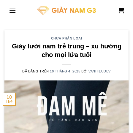
Chuyển
đến
nội
dung
CHƯA PHÂN LOẠI
Giày lười nam trẻ trung – xu hướng
cho mọi lứa tuổi
ĐÃ ĐĂNG TRÊN
10 THÁNG 4, 2025
BỞI
VANHIEUDEV
10
Th4