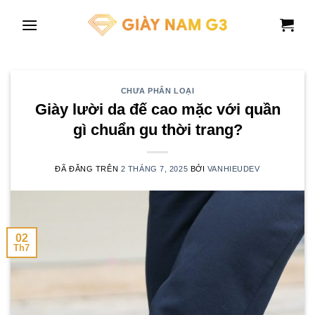
Chuyển
đến
nội
dung
CHƯA PHÂN LOẠI
Giày lười da đế cao mặc với quần
gì chuẩn gu thời trang?
ĐÃ ĐĂNG TRÊN
2 THÁNG 7, 2025
BỞI
VANHIEUDEV
02
Th7