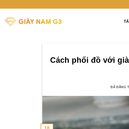
Chuyển
đến
nội
TẤ
dung
Cách phối đồ với gi
ĐÃ ĐĂNG 
18