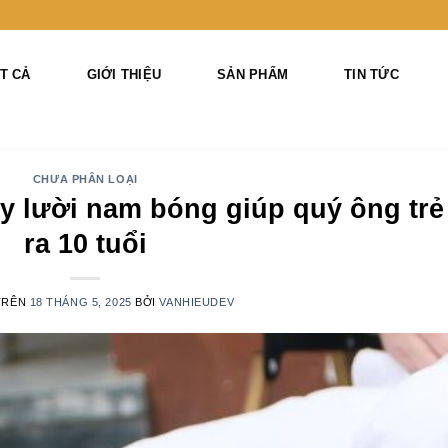
T CẢ
GIỚI THIỆU
SẢN PHẨM
TIN TỨC
CHƯA PHÂN LOẠI
ày lười nam bóng giúp quý ông trẻ
ra 10 tuổi
TRÊN
18 THÁNG 5, 2025
BỞI
VANHIEUDEV