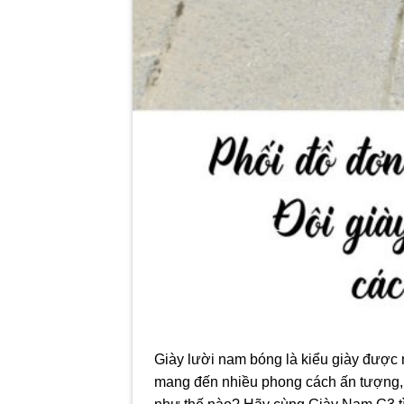
Giày lười nam bóng là kiểu giày được n
mang đến nhiều phong cách ấn tượng, 