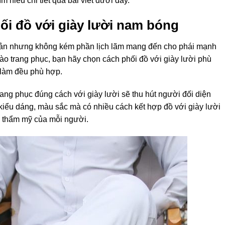
hiểu chi tiết qua bài viết dưới đây.
ối đồ với giày lười nam bóng
giản nhưng không kém phần lịch lãm mang đến cho phái mạnh
 vào trang phục, bạn hãy chọn cách phối đồ với giày lười phù
i làm đều phù hợp.
rang phục đúng cách với giày lười sẽ thu hút người đối diện
ề kiểu dáng, màu sắc mà có nhiều cách kết hợp đồ với giày lười
gu thẩm mỹ của mỗi người.