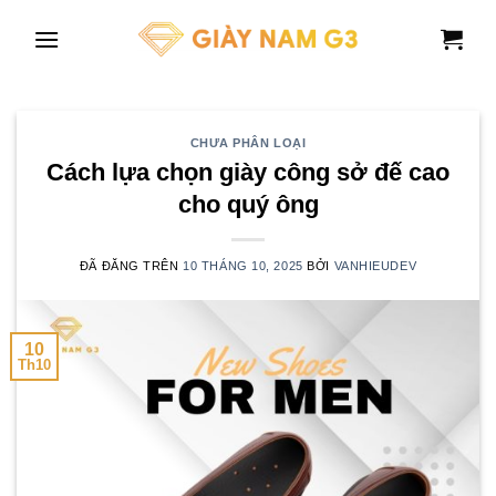
Chuyển
đến
nội
dung
CHƯA PHÂN LOẠI
Cách lựa chọn giày công sở đế cao
cho quý ông
ĐÃ ĐĂNG TRÊN
10 THÁNG 10, 2025
BỞI
VANHIEUDEV
10
Th10