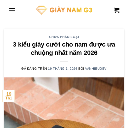
Chuyển
đến
nội
dung
CHƯA PHÂN LOẠI
3 kiểu giày cưới cho nam được ưa
chuộng nhất năm 2026
ĐÃ ĐĂNG TRÊN
19 THÁNG 1, 2026
BỞI
VANHIEUDEV
19
Th1