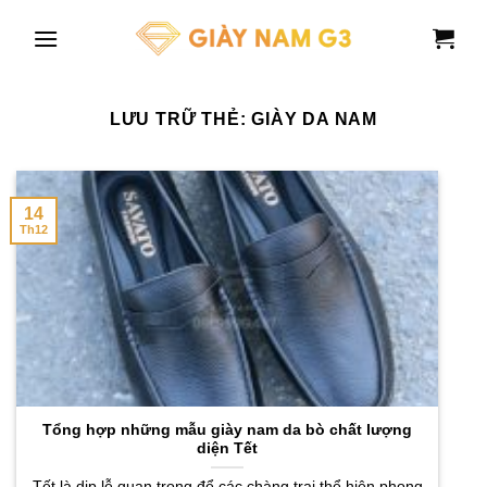
Chuyển
đến
nội
dung
LƯU TRỮ THẺ:
GIÀY DA NAM
14
Th12
Tổng hợp những mẫu giày nam da bò chất lượng
diện Tết
Tết là dịp lễ quan trọng để các chàng trai thể hiện phong