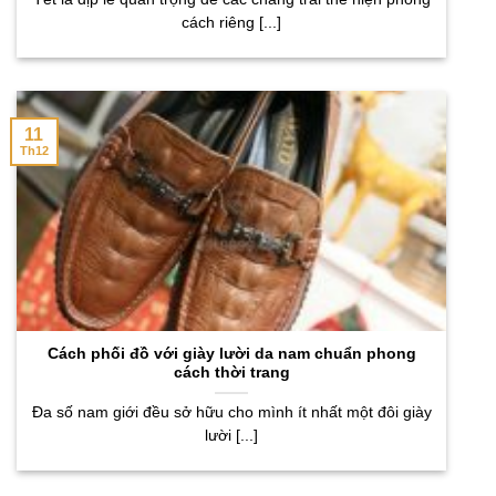
cách riêng [...]
11
Th12
Cách phối đồ với giày lười da nam chuẩn phong
cách thời trang
Đa số nam giới đều sở hữu cho mình ít nhất một đôi giày
lười [...]