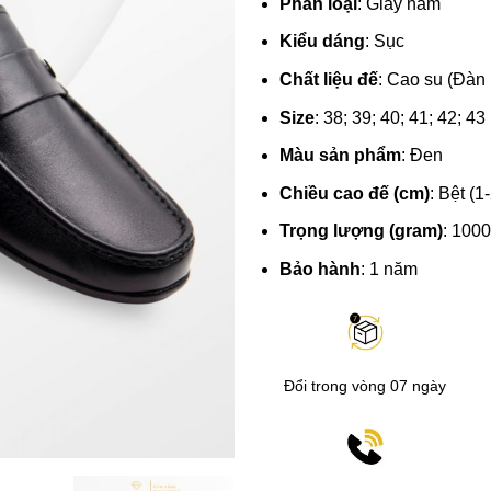
Phân loại
: Giày nam
Kiểu dáng
: Sục
Chất liệu đế
: Cao su (Đàn 
Size
: 38; 39; 40; 41; 42; 43
Màu sản phẩm
: Đen
Chiều cao đế (cm)
: Bệt (1
Trọng lượng (gram)
: 1000
Bảo hành
: 1 năm
Đổi trong vòng 07 ngày