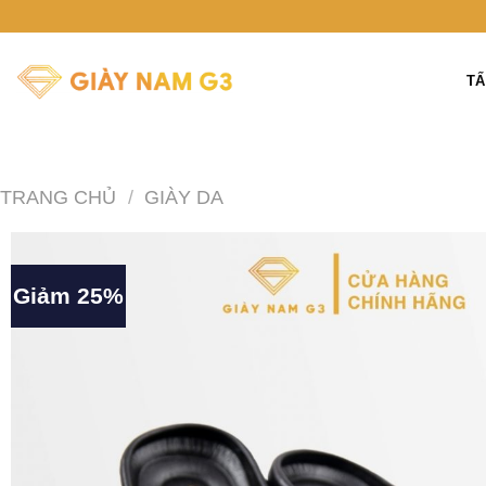
Chuyển
đến
nội
TẤ
dung
TRANG CHỦ
/
GIÀY DA
Giảm 25%