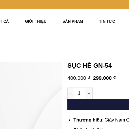
T CẢ
GIỚI THIỆU
SẢN PHẨM
TIN TỨC
SỤC HÈ GN-54
Giá
Giá
400.000
₫
299.000
₫
gốc
hiện
là:
tại
Sục hè GN-54 số lượng
400.000 ₫.
là:
299.0
YÊU THÍCH
Thương hiệu
: Giày Nam 