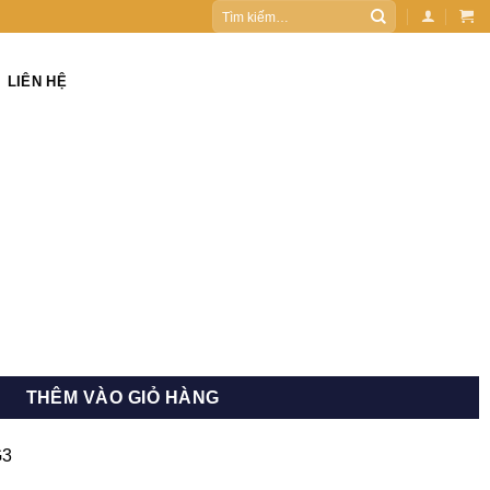
Tìm
kiếm:
LIÊN HỆ
00 ₫.
THÊM VÀO GIỎ HÀNG
G3