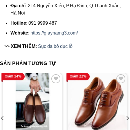
Địa chỉ
: 214 Nguyễn Xiển, P.Hạ Đình, Q.Thanh Xuân,
Hà Nội
Hotline
: 091 9999 487
Website
:
https://giaynamg3.com/
>>
XEM THÊM:
Sục da bò đục lỗ
SẢN PHẨM TƯƠNG TỰ
Giảm 14%
Giảm 22%
YÊU THÍCH
YÊU THÍCH