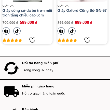
GIÀY DA
GIÀY DA
Giày công sở da bò trơn mũi
Giày Oxford Công Sở GN-57
tròn tăng chiều cao 6cm
Giá
Giá
Giá
Giá
599.000
₫
699.000
₫
700.000
₫
899.000
₫
gốc
hiện
gốc
hiện
là:
tại
là:
tại
700.000 ₫.
là:
899.000 ₫.
là:
599.000 ₫.
699.000 ₫.
5
out of 5
5
out of 5
YÊU THÍCH
YÊU THÍCH
Đổi trả hàng miễn phí
Trong vòng 07 ngày
Miễn phí giao hàng
Hỗ trợ giao hàng toàn quốc
Bảo hành