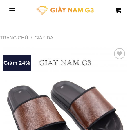
Chuyển
đến
nội
dung
TRANG CHỦ
/
GIÀY DA
Giảm 24%
YÊU THÍCH